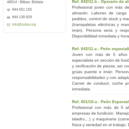
Ref. 642/11.b - Operario de 
48014 - Bilbao. Bizkaia
Profesional joven con más d
944 051 155
almacén. Labores de carga y
944 130 929
pedidos, control de stock y m
(transpaletas eléctricas y ma
info@zubia.org
imán). Persona seria y respo
Disponibilidad inmediata y hora
Ref. 642/11.a - Peón especial
Joven con más de 5 años d
especialista en sección de fus
y verificación de piezas, así 
grúas puente e imán. Persona
responsabilidades y con adapta
Carnet de conducir, coche pro
inmediata.
Ref. 601/10.a - Peón Especial
Profesional con más de 5 añ
empresas de fundición. Manejo 
taladro,...) y maquinaria (carr
física y seriedad en el trabajo.